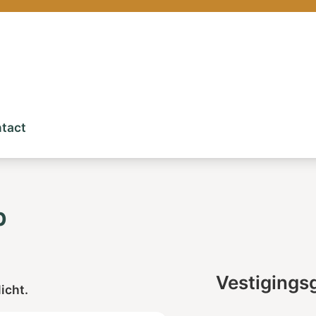
tact
p
Vestigings
icht.